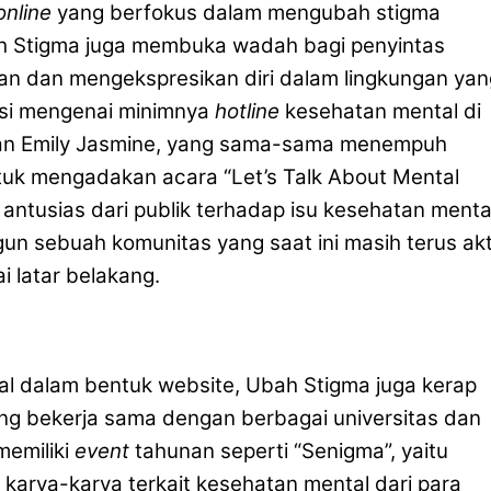
online
yang berfokus dalam mengubah stigma
bah Stigma juga membuka wadah bagi penyintas
n dan mengekspresikan diri dalam lingkungan yan
usi mengenai minimnya
hotline
kesehatan mental di
dan Emily Jasmine, yang sama-sama menempuh
ntuk mengadakan acara “Let’s Talk About Mental
 antusias dari publik terhadap isu kesehatan menta
n sebuah komunitas yang saat ini masih terus akt
i latar belakang.
l dalam bentuk website, Ubah Stigma juga kerap
g bekerja sama dengan berbagai universitas dan
memiliki
event
tahunan seperti “Senigma”, yaitu
arya-karya terkait kesehatan mental dari para