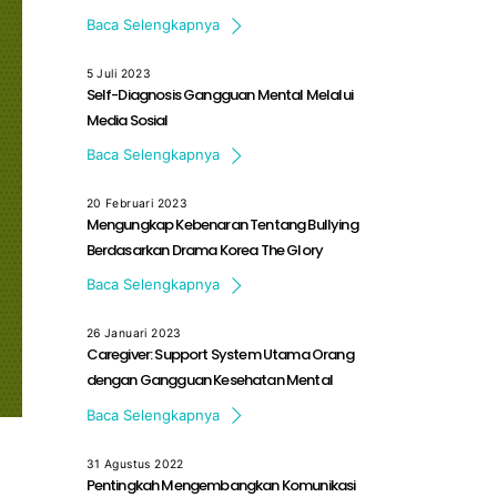
Baca Selengkapnya
5 Juli 2023
Self-Diagnosis Gangguan Mental Melalui
Media Sosial
Jumlah anak-anak dan remaja yang […]
Baca Selengkapnya
20 Februari 2023
Mengungkap Kebenaran Tentang Bullying
Berdasarkan Drama Korea The Glory
TRIGGER WARNING: ARTIKEL INI MENGANDUNG […]
Baca Selengkapnya
26 Januari 2023
Caregiver: Support System Utama Orang
dengan Gangguan Kesehatan Mental
Penanganan gangguan kesehatan mental terus […]
Baca Selengkapnya
31 Agustus 2022
Pentingkah Mengembangkan Komunikasi