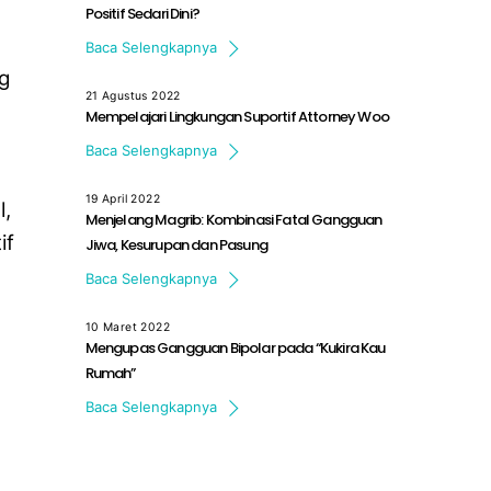
Positif Sedari Dini?
Komunikasi berlangsung secara dua arah. […]
Baca Selengkapnya
g
21 Agustus 2022
Mempelajari Lingkungan Suportif Attorney Woo
Extraordinary Attorney Woo merupakan serial […]
Baca Selengkapnya
19 April 2022
l,
Menjelang Magrib: Kombinasi Fatal Gangguan
if
Jiwa, Kesurupan dan Pasung
Film ‘Menjelang Magrib’ merupakan produksi […]
Baca Selengkapnya
10 Maret 2022
Mengupas Gangguan Bipolar pada “Kukira Kau
Rumah”
Film “Kukira Kau Rumah” yang […]
Baca Selengkapnya