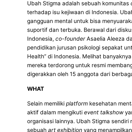
Ubah Stigma adalah sebuah komunitas
terhadap isu kejiwaan di Indonesia. U
gangguan mental untuk bisa menyuaraka
suportif dan terbuka. Berawal dari disk
Indonesia,
co-founder
Asaelia Aleeza 
pendidikan jurusan psikologi sepakat u
Health” di Indonesia. Melihat banyaknya
mereka terdorong untuk resmi membangu
digerakkan oleh 15 anggota dari berbaga
WHAT
Selain memiliki
platform
kesehatan menta
aktif dalam mengikuti
event talkshow
yan
organisasi lainnya. Ubah Stigma sendiri 
sebuah
art exhibition
yang menampilkan k