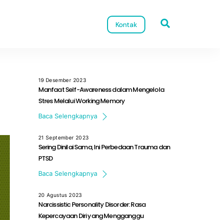
Search
Kontak
19 Desember 2023
Manfaat Self-Awareness dalam Mengelola
Stres Melalui Working Memory
Dalam perjalanan hidup yang penuh […]
Baca Selengkapnya
21 September 2023
Sering Dinilai Sama, Ini Perbedaan Trauma dan
PTSD
Kamu pernah mendengar bahwa pengalaman […]
Baca Selengkapnya
20 Agustus 2023
Narcissistic Personality Disorder: Rasa
Kepercayaan Diri yang Mengganggu
Apa itu Narcissistic Personality Disorder (NPD)? […]