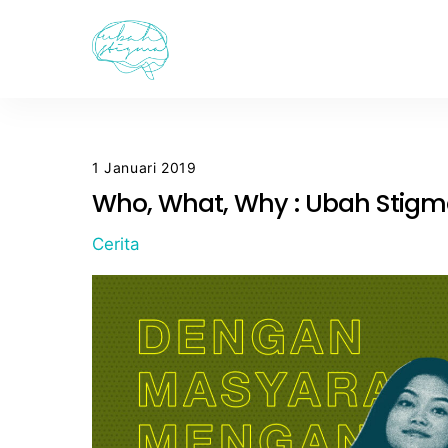
Skip
to
content
1 Januari 2019
Who, What, Why : Ubah Stig
Cerita