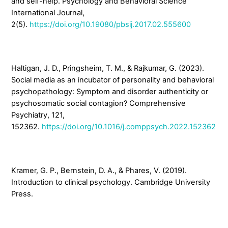
and self-help. Psychology and Behavioral Science
International Journal,
2(5).
https://doi.org/10.19080/pbsij.2017.02.555600
Haltigan, J. D., Pringsheim, T. M., & Rajkumar, G. (2023).
Social media as an incubator of personality and behavioral
psychopathology: Symptom and disorder authenticity or
psychosomatic social contagion? Comprehensive
Psychiatry, 121,
152362.
https://doi.org/10.1016/j.comppsych.2022.152362
Kramer, G. P., Bernstein, D. A., & Phares, V. (2019).
Introduction to clinical psychology. Cambridge University
Press.