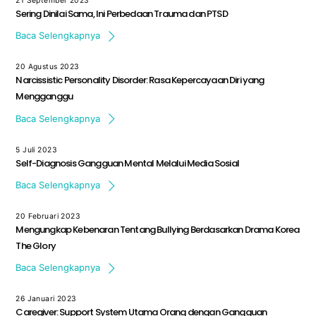
21 September 2023
Sering Dinilai Sama, Ini Perbedaan Trauma dan PTSD
Kamu pernah mendengar bahwa pengalaman […]
Baca Selengkapnya
20 Agustus 2023
Narcissistic Personality Disorder: Rasa Kepercayaan Diri yang
Mengganggu
Apa itu Narcissistic Personality Disorder (NPD)? […]
Baca Selengkapnya
5 Juli 2023
Self-Diagnosis Gangguan Mental Melalui Media Sosial
Jumlah anak-anak dan remaja yang […]
Baca Selengkapnya
20 Februari 2023
Mengungkap Kebenaran Tentang Bullying Berdasarkan Drama Korea
The Glory
TRIGGER WARNING: ARTIKEL INI MENGANDUNG […]
Baca Selengkapnya
26 Januari 2023
Caregiver: Support System Utama Orang dengan Gangguan