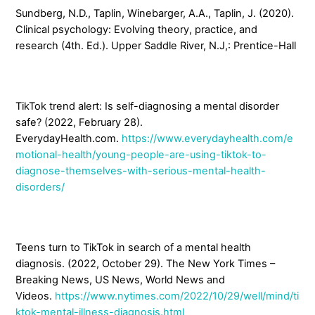
Sundberg, N.D., Taplin, Winebarger, A.A., Taplin, J. (2020).
Clinical psychology: Evolving theory, practice, and
research (4th. Ed.). Upper Saddle River, N.J,: Prentice-Hall
TikTok trend alert: Is self-diagnosing a mental disorder
safe? (2022, February 28).
EverydayHealth.com.
https://www.everydayhealth.com/e
motional-health/young-people-are-using-tiktok-to-
diagnose-themselves-with-serious-mental-health-
disorders/
Teens turn to TikTok in search of a mental health
diagnosis. (2022, October 29). The New York Times –
Breaking News, US News, World News and
Videos.
https://www.nytimes.com/2022/10/29/well/mind/ti
ktok-mental-illness-diagnosis.html