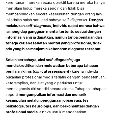
kerentanan mereka secara objektif karena mereka hanya
menjalani hidup mereka sendiri dan tidak bisa
membandingkan secara keseluruhan dengan orang lain.
Ini adalah salah satu dari bahaya
self-diagnosis
.
Dengan
melakukan
self-diagnosis
, individu dapat merasa bahwa
ia mengidap gangguan mental tertentu sesuai dengan
informasi yang ia dapatkan, namun tanpa penilaian dari
tenaga kerja kesehatan mental yang profesional, tidak
ada yang bisa menjamin kebenaran diagnosa tersebut.
Selain berbahaya, aksi
self-diagnosis
juga
mendiskreditkan dan melewatkan beberapa tahapan
penilaian klinis (
clinical assessment
)
karena individu
bukanlah profesional medis terlatih dengan pengetahuan,
keterampilan, dan alat yang diperlukan untuk
mendiagnosis diri sendiri secara akurat. Tahapan-tahapan
seperti
mengumpulkan informasi dan menarik
kesimpulan melalui penggunaan observasi, tes
psikologis, tes neurologis, dan berkonsultasi dengan
profesional medis
lainnya untuk mendapatkan