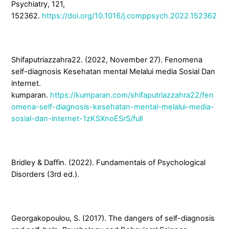
Psychiatry, 121,
152362.
https://doi.org/10.1016/j.comppsych.2022.152362
Shifaputriazzahra22. (2022, November 27). Fenomena
self-diagnosis Kesehatan mental Melalui media Sosial Dan
internet.
kumparan.
https://kumparan.com/shifaputriazzahra22/fen
omena-self-diagnosis-kesehatan-mental-melalui-media-
sosial-dan-internet-1zKSXnoESrS/full
Bridley & Daffin. (2022). Fundamentals of Psychological
Disorders (3rd ed.).
Georgakopoulou, S. (2017). The dangers of self-diagnosis