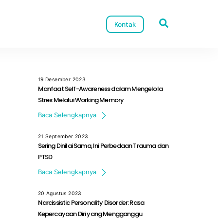
Search
Kontak
19 Desember 2023
Manfaat Self-Awareness dalam Mengelola
Stres Melalui Working Memory
Dalam perjalanan hidup yang penuh […]
Baca Selengkapnya
21 September 2023
Sering Dinilai Sama, Ini Perbedaan Trauma dan
PTSD
Kamu pernah mendengar bahwa pengalaman […]
Baca Selengkapnya
20 Agustus 2023
Narcissistic Personality Disorder: Rasa
Kepercayaan Diri yang Mengganggu
Apa itu Narcissistic Personality Disorder (NPD)? […]