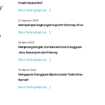
Positif Sedari Dini?
Komunikasi berlangsung secara dua arah. […]
g”
Baca Selengkapnya
21 Agustus 2022
Mempelajari Lingkungan Suportif Attorney Woo
Extraordinary Attorney Woo merupakan serial […]
Baca Selengkapnya
n
19 April 2022
Menjelang Magrib: Kombinasi Fatal Gangguan
Jiwa, Kesurupan dan Pasung
Film ‘Menjelang Magrib’ merupakan produksi […]
Baca Selengkapnya
10 Maret 2022
Mengupas Gangguan Bipolar pada “Kukira Kau
Rumah”
Film “Kukira Kau Rumah” yang […]
Baca Selengkapnya