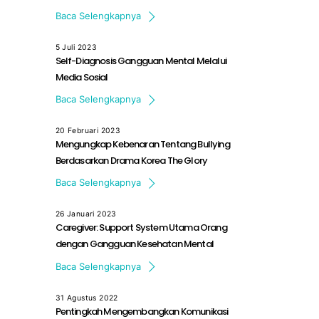
Baca Selengkapnya
5 Juli 2023
Self-Diagnosis Gangguan Mental Melalui
Media Sosial
Jumlah anak-anak dan remaja yang […]
Baca Selengkapnya
20 Februari 2023
Mengungkap Kebenaran Tentang Bullying
Berdasarkan Drama Korea The Glory
TRIGGER WARNING: ARTIKEL INI MENGANDUNG […]
Baca Selengkapnya
26 Januari 2023
Caregiver: Support System Utama Orang
dengan Gangguan Kesehatan Mental
Penanganan gangguan kesehatan mental terus […]
Baca Selengkapnya
31 Agustus 2022
Pentingkah Mengembangkan Komunikasi