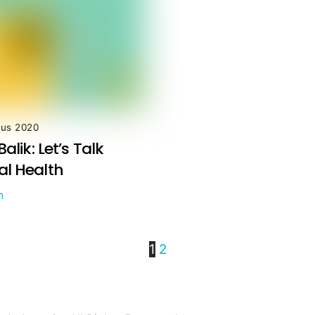
tus 2020
Balik: Let’s Talk
l Health
m
1
2