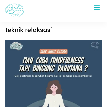
Skip
Men
to
content
teknik relaksasi